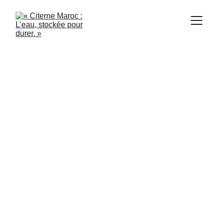
Citerne Maroc
5/2/2024
2 min read