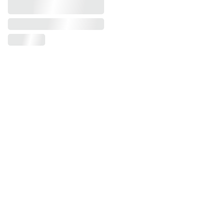
FAQ Citernes
Quel est le citerne d'eau 1000 
litres prix Maroc ?