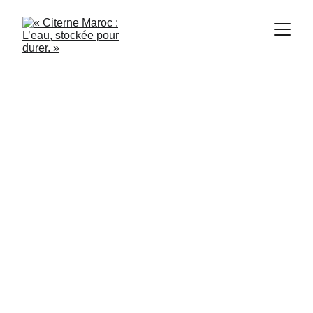
Citerne Maroc
9/3/2024
1 min read