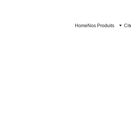
Home
Nos Produits
Cit
Citerne Maroc
5/18/2024
3 min read