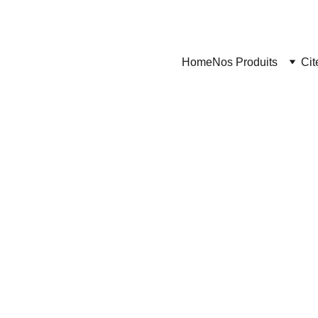
Home
Nos Produits
Cit
Citerne Maroc
6/29/2024
2 min read