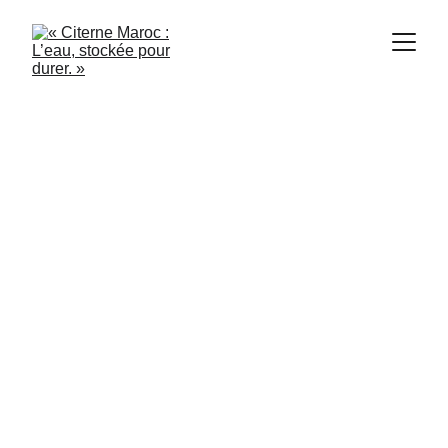
Citerne Maroc
5/2/2024
2 min read