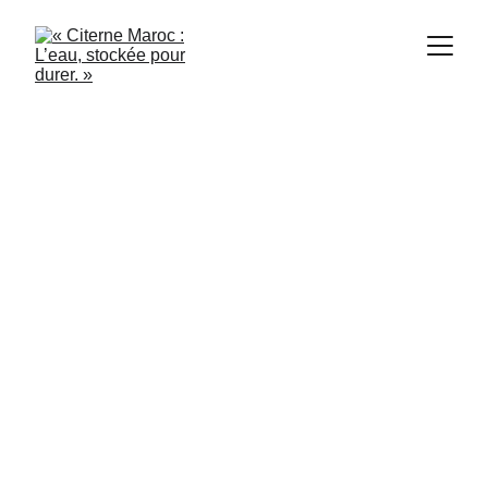
Citerne Maroc
9/3/2024
1 min read