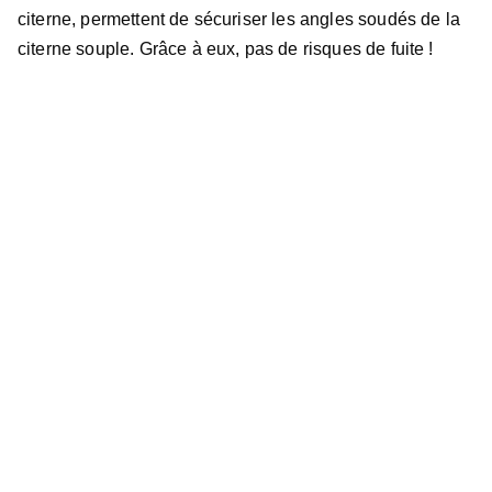
citerne, permettent de sécuriser les angles soudés de la
citerne souple. Grâce à eux, pas de risques de fuite !
Questions Fréquentes
Quel est le prix de la citerne à 
gsoil?