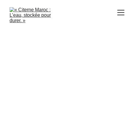
Citerne Maroc
5/23/2024
8 min read