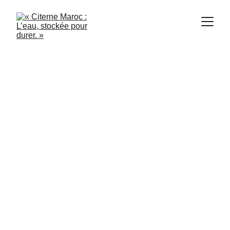
Citerne Maroc
5/23/2024
8 min read