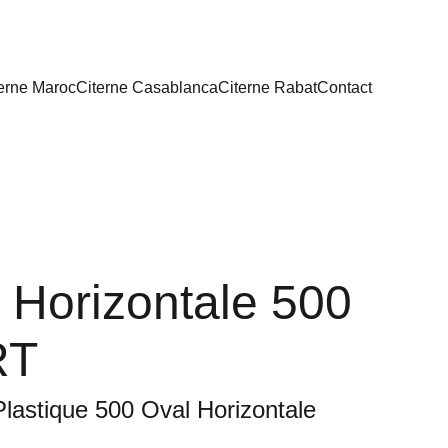
erne Maroc
Citerne Casablanca
Citerne Rabat
Contact
 Horizontale 500
RT
Plastique 500 Oval Horizontale