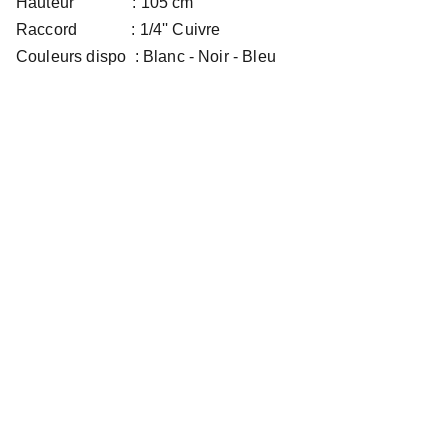
Hauteur : 105 cm
Raccord : 1/4'' Cuivre
Couleurs dispo : Blanc - Noir - Bleu
Questions Fréquentes
Quel est le prix de la citerne à 
gsoil?