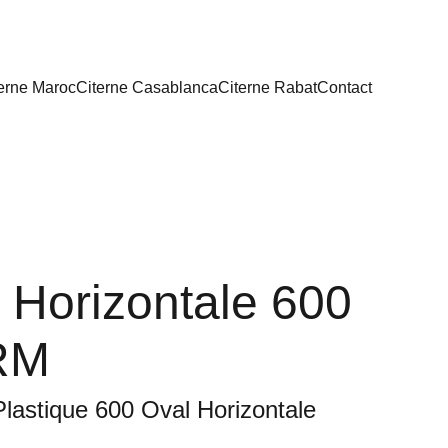
erne Maroc
Citerne Casablanca
Citerne Rabat
Contact
 Horizontale 600
 RM
Plastique 600 Oval Horizontale