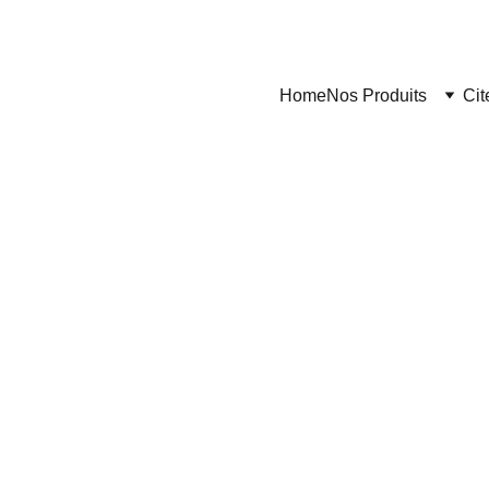
Home
Nos Produits
Cit
1/13/2024
3 min read