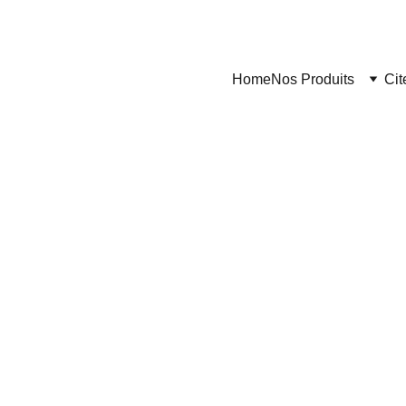
Home
Nos Produits
Cit
Citerne Maroc
8/16/2024
2 min read