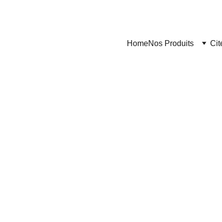
Home
Nos Produits
Cit
Citerne Casablanca
8/14/2024
2 min read