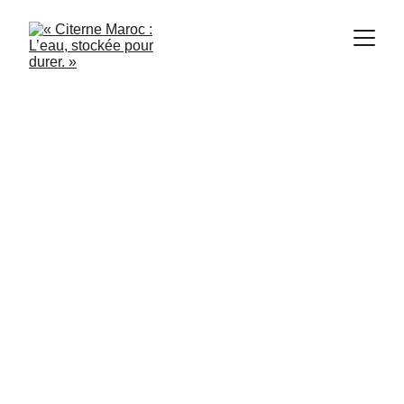
Citerne Maroc
9/19/2024
1 min read